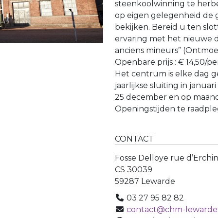
steenkoolwinning te herb
op eigen gelegenheid de 
bekijken. Bereid u ten slo
ervaring met het nieuwe d
anciens mineurs” (Ontmoe
Openbare prijs : € 14,50/per
Het centrum is elke dag ge
jaarlijkse sluiting in januari
25 december en op maanda
Openingstijden te raadp
CONTACT
Fosse Delloye rue d’Erchi
CS 30039
59287 Lewarde
03 27 95 82 82
contact@chm-lewarde